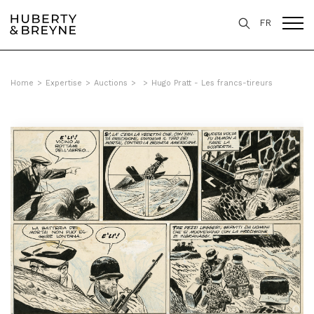
FR
Home
>
Expertise
>
Auctions
>
>
Hugo Pratt - Les francs-tireurs