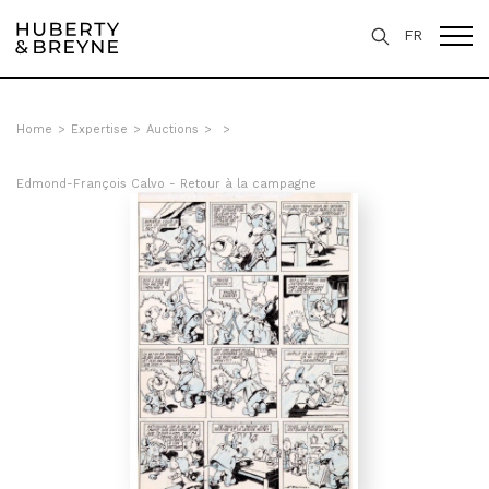
FR
Home
>
Expertise
>
Auctions
>
>
Edmond-François Calvo - Retour à la campagne