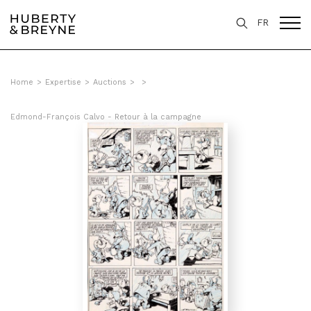
FR
Home
>
Expertise
>
Auctions
>
>
Edmond-François Calvo - Retour à la campagne