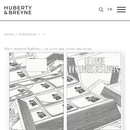
FR
Home
>
Exhibitions
>
>
Marc-Antoine Mathieu - Le Livre des Livres des livres