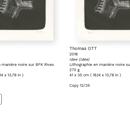
Thomas OTT
2018
Idee (Idée)
n manière noire sur BFK Rives
Lithographie en manière noire s
270 g
14 x 13,78 in )
41 x 35 cm ( 16,14 x 13,78 in )
Copy 12/35