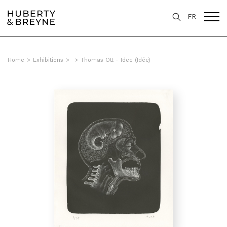
FR
Home
>
Exhibitions
>
>
Thomas Ott - Idee (Idée)