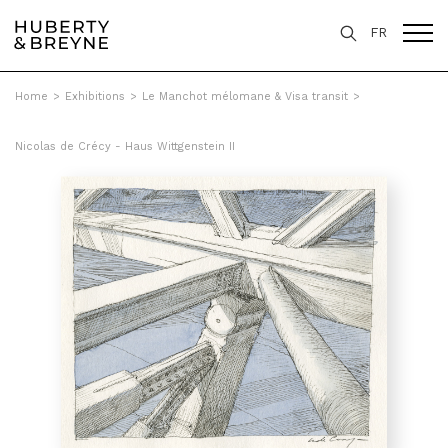
FR
Home
>
Exhibitions
>
Le Manchot mélomane & Visa transit
>
Nicolas de Crécy - Haus Wittgenstein II