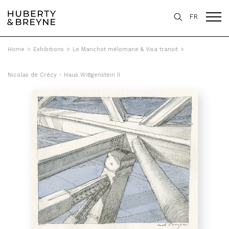
FR
Home
>
Exhibitions
>
Le Manchot mélomane & Visa transit
>
Nicolas de Crécy - Haus Wittgenstein II