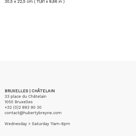
30,5 x 22,5 cm ( 11,81 x 8,66 in )
BRUXELLES | CHÂTELAIN
33 place du Châtelain
1050 Bruxelles
+32 (0)2 893 90 30
contact@hubertybreyne.com
Wednesday > Saturday 11am-6pm