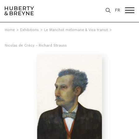
FR
Home
>
Exhibitions
>
Le Manchot mélomane & Visa transit
>
Nicolas de Crécy - Richard Strauss