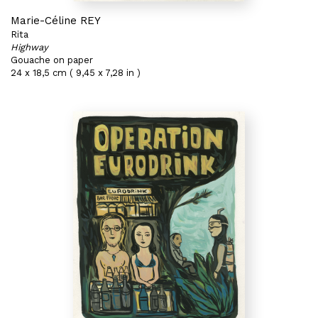
Marie-Céline REY
Rita
Highway
Gouache on paper
24 x 18,5 cm ( 9,45 x 7,28 in )