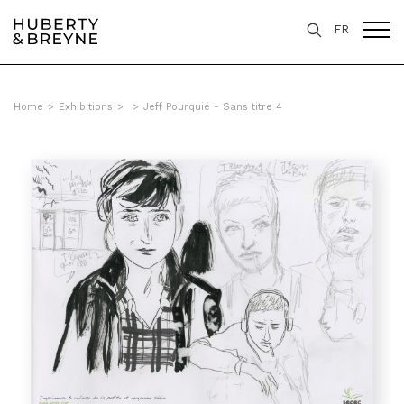
FR
Home
>
Exhibitions
>
>
Jeff Pourquié - Sans titre 4