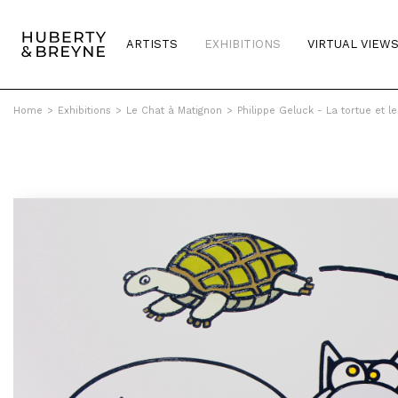
ARTISTS
EXHIBITIONS
VIRTUAL VIEW
Home
>
Exhibitions
>
Le Chat à Matignon
>
Philippe Geluck - La tortue et l