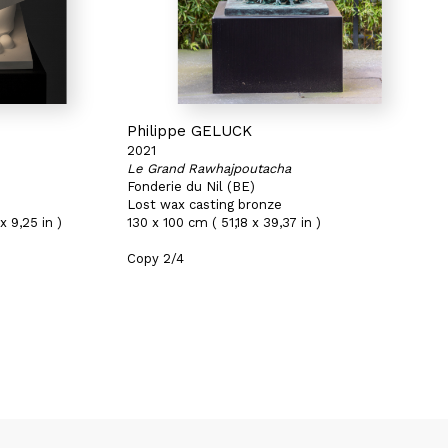
Philippe GELUCK
2021
Le Grand Rawhajpoutacha
Fonderie du Nil (BE)
Lost wax casting bronze
x 9,25 in )
130 x 100 cm ( 51,18 x 39,37 in )
Copy 2/4