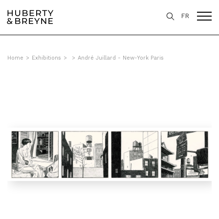
FR
Home
>
Exhibitions
>
>
André Juillard - New-York Paris