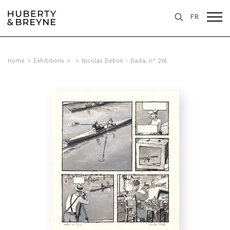
FR
Home
>
Exhibitions
>
>
Nicolas Debon - Dada, n° 216