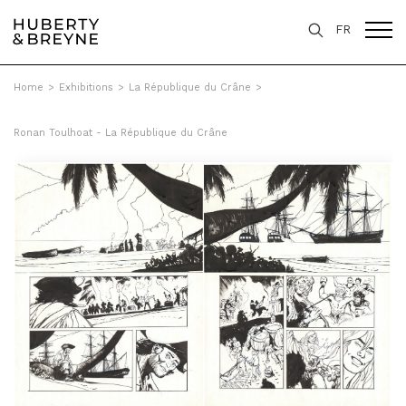
FR
Home
>
Exhibitions
>
La République du Crâne
>
Ronan Toulhoat - La République du Crâne