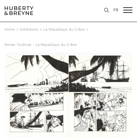
FR
Home
>
Exhibitions
>
La République du Crâne
>
Ronan Toulhoat - La République du Crâne