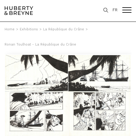
FR
Home
>
Exhibitions
>
La République du Crâne
>
Ronan Toulhoat - La République du Crâne