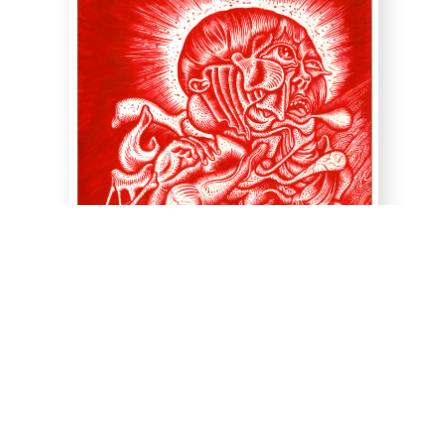
Stéphane BLANQUET
Rouge, 2021
Le prêcheur convaincu
Red illumination ink
20 x 20 cm ( 7,87 x 7,87 in )
1 200 €