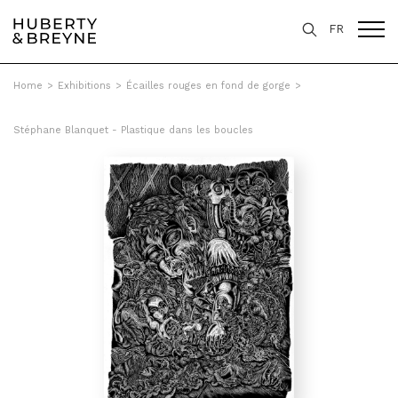
FR
Home
>
Exhibitions
>
Écailles rouges en fond de gorge
>
Stéphane Blanquet - Plastique dans les boucles