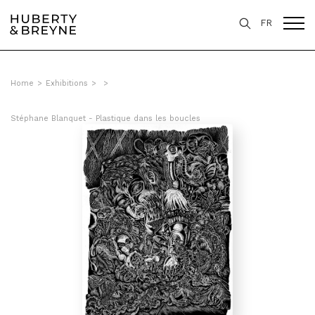
FR
Home
>
Exhibitions
>
>
Stéphane Blanquet - Plastique dans les boucles