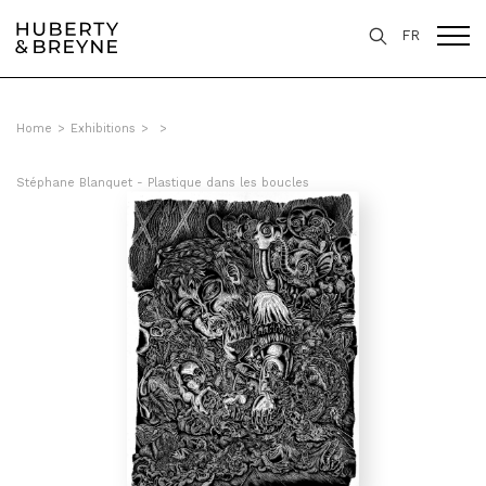
FR
Home
>
Exhibitions
>
>
Stéphane Blanquet - Plastique dans les boucles