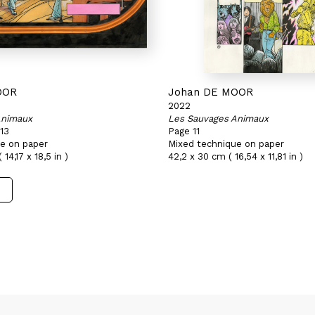
OOR
Johan DE MOOR
2022
Animaux
Les Sauvages Animaux
 13
Page 11
e on paper
Mixed technique on paper
14,17 x 18,5 in )
42,2 x 30 cm ( 16,54 x 11,81 in )