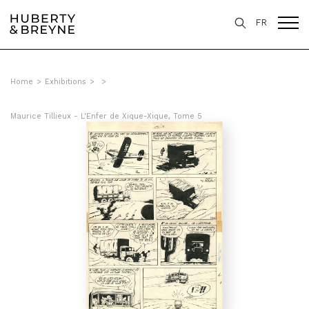
FR
Home
>
Exhibitions
>
>
Maurice Tillieux - L'Enfer de Xique-Xique, Tome 5