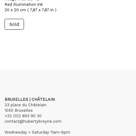
Red illumination ink
20 x 20 cm ( 7,87 x 7,87 in )
Sold
BRUXELLES | CHÂTELAIN
33 place du Châtelain
1050 Bruxelles
+32 (0)2 893 90 30
contact@hubertybreyne.com
Wednesday > Saturday 11am-6pm