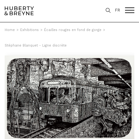
FR
Home
>
Exhibitions
>
Écailles rouges en fond de gorge
>
Stéphane Blanquet - Ligne discrète