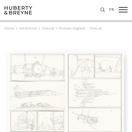
FR
Home
>
Exhibitions
>
Tomcat
>
Romain Hugault - Tomcat