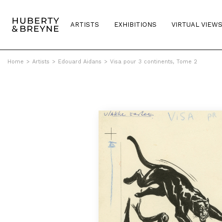
ARTISTS
EXHIBITIONS
VIRTUAL VIEW
Home
>
Artists
>
Edouard Aidans
>
Visa pour 3 continents, Tome 2