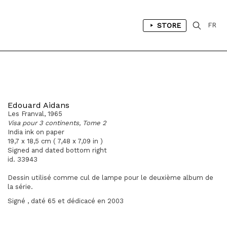
STORE
FR
Edouard Aidans
Les Franval, 1965
Visa pour 3 continents, Tome 2
India ink on paper
19,7 x 18,5 cm ( 7,48 x 7,09 in )
Signed and dated bottom right
id. 33943
Dessin utilisé comme cul de lampe pour le deuxième album de
la série.
Signé , daté 65 et dédicacé en 2003