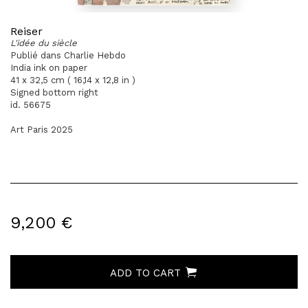
Reiser
L'idée du siècle
Publié dans Charlie Hebdo
India ink on paper
41 x 32,5 cm ( 16,14 x 12,8 in )
Signed bottom right
id. 56675
Art Paris 2025
9,200 €
ADD TO CART