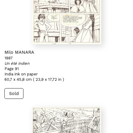
Milo MANARA
1987
Un été indien
Page 91
India ink on paper
60,7 x 45,8 cm ( 23,9 x 17,72 in )
Sold