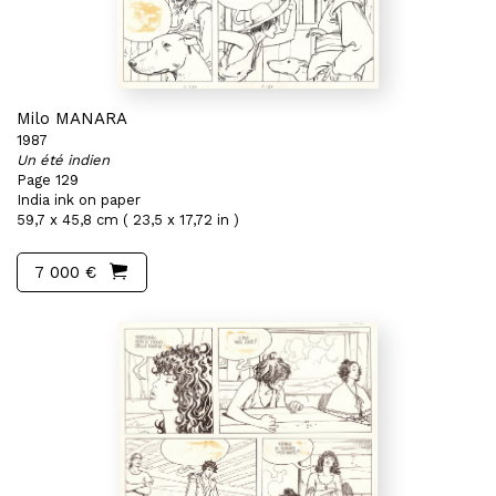
Milo MANARA
1987
Un été indien
Page 129
India ink on paper
59,7 x 45,8 cm ( 23,5 x 17,72 in )
7 000 €