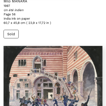
Milo MANARA
1987
Un été indien
Page 56
India ink on paper
60,7 x 45,8 cm ( 23,9 x 17,72 in )
Sold