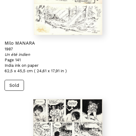
Milo MANARA
1987
Un été indien
Page 141
India ink on paper
62,5 x 45,5 cm ( 24,61 x 17,91 in )
Sold