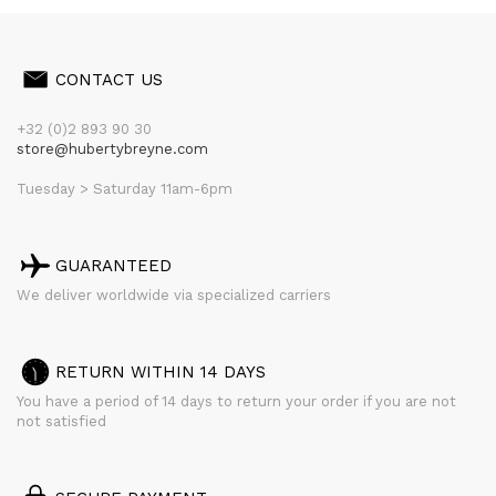
CONTACT US
+32 (0)2 893 90 30
store@hubertybreyne.com
Tuesday > Saturday 11am-6pm
GUARANTEED
We deliver worldwide via specialized carriers
RETURN WITHIN 14 DAYS
You have a period of 14 days to return your order if you are not
not satisfied