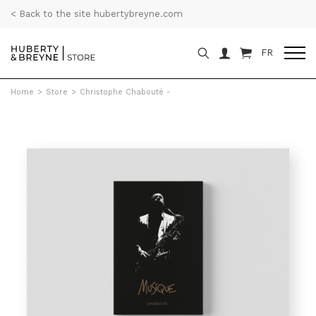
< Back to the site hubertybreyne.com
FR
Home
>
Store
>
Christophe Chabouté -