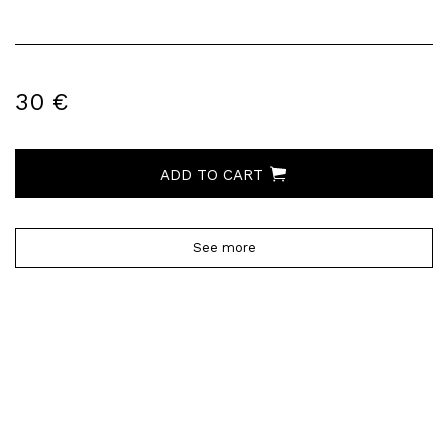
30 €
ADD TO CART
See more