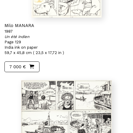
Milo MANARA
1987
Un été indien
Page 129
India ink on paper
59,7 x 45,8 cm ( 23,5 x 17,72 in )
7 000 €