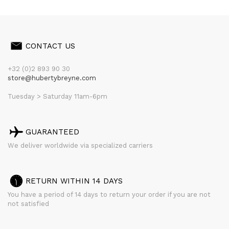
CONTACT US
+32 (0)2 893 90 30
store@hubertybreyne.com
Tuesday > Saturday 11am-6pm
GUARANTEED
We deliver worldwide via specialized carriers
RETURN WITHIN 14 DAYS
You have a period of 14 days to return your order if you are not
not satisfied