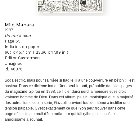
Milo Manara
1987
Un été indien
Page 55
India ink on paper
60,1 x 45,7 cm ( 23,66 x 17,99 in )
Editor Casterman
Unsigned
id. 46376
Soda est flic, mais pour sa mère si fragile, il a une cou
-
verture en béton : il est
pasteur. Dans ce dixième tome,
Dieu seul le sait
, prépublié dans les pages
du
magazine
Spirou
en 1998, ce flic endurci perd la mémoire et se
croit
vraiment homme de Dieu. Dans cet album, plus
humoristique que la majorité
des autres tomes de la
série, Gazzotti parvient tout de même à instiller une
tension palpable. C?est exactement ce que l?on peut
trouver dans cette
page où le simple bruit d?un radia
-
teur qui fuit rythme cette scène
angoissante à souhait.