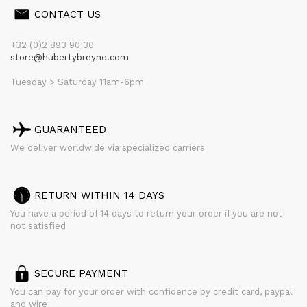
CONTACT US
+32 (0)2 893 90 30
store@hubertybreyne.com
Tuesday > Saturday 11am-6pm
GUARANTEED
We deliver worldwide via specialized carriers
RETURN WITHIN 14 DAYS
You have a period of 14 days to return your order if you are not
not satisfied
SECURE PAYMENT
You can pay for your order with confidence by credit card, paypal
and wire