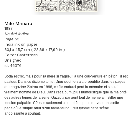
Milo Manara
1987
Un été indien
Page 55
India ink on paper
60,1 x 45,7 cm ( 23,66 x 17,99 in )
Editor Casterman
Unsigned
id. 46376
Soda est flic, mais pour sa mère si fragile, il a une cou
-
verture en béton : il est
pasteur. Dans ce dixième tome,
Dieu seul le sait
, prépublié dans les pages
du
magazine
Spirou
en 1998, ce flic endurci perd la mémoire et se
croit
vraiment homme de Dieu. Dans cet album, plus
humoristique que la majorité
des autres tomes de la
série, Gazzotti parvient tout de même à instiller une
tension palpable. C?est exactement ce que l?on peut
trouver dans cette
page où le simple bruit d?un radia
-
teur qui fuit rythme cette scène
angoissante à souhait.