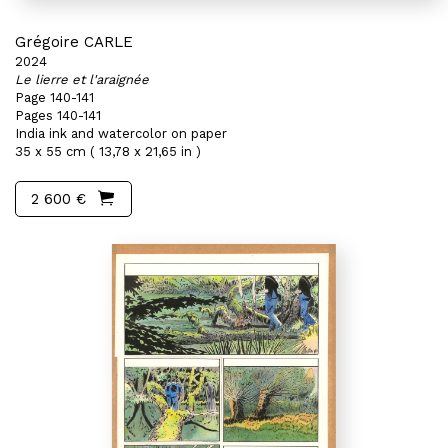
Grégoire CARLE
2024
Le lierre et l'araignée
Page 140-141
Pages 140-141
India ink and watercolor on paper
35 x 55 cm ( 13,78 x 21,65 in )
2 600 €