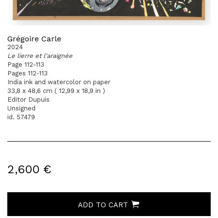
Grégoire Carle
2024
Le lierre et l'araignée
Page 112-113
Pages 112-113
India ink and watercolor on paper
33,8 x 48,6 cm ( 12,99 x 18,9 in )
Editor Dupuis
Unsigned
id. 57479
2,600 €
ADD TO CART