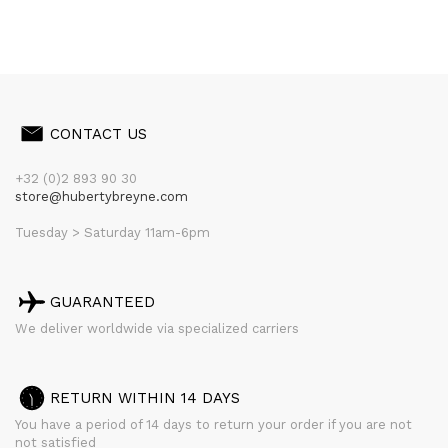
CONTACT US
+32 (0)2 893 90 30
store@hubertybreyne.com
Tuesday > Saturday 11am-6pm
GUARANTEED
We deliver worldwide via specialized carriers
RETURN WITHIN 14 DAYS
You have a period of 14 days to return your order if you are not
not satisfied