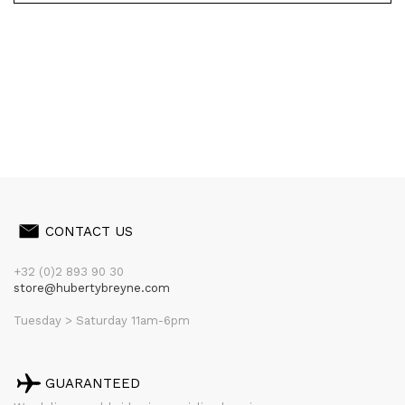
CONTACT US
+32 (0)2 893 90 30
store@hubertybreyne.com
Tuesday > Saturday 11am-6pm
GUARANTEED