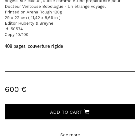
original sur calque, utilisé comme étude préparatoire pour
Docteur Ventouse Bobologue - Un étrange voyage.
Printed on Arena Rough 120g
29 x 22 cm ( 11,42 x 8,66 in )
Editor Huberty & Breyne
id. 58574
Copy 10/100
408 pages, couverture rigide
600 €
ADD TO CART
See more