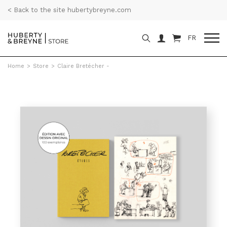
< Back to the site hubertybreyne.com
FR
Home
>
Store
>
Claire Bretécher -