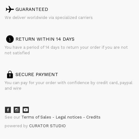
GUARANTEED
We deliver worldwide via specialized carriers
RETURN WITHIN 14 DAYS
You have a period of 14 days to return your order if you are not
not satisfied
SECURE PAYMENT
You can pay for your order with confidence by credit card, paypal
and wire
See our
Terms of Sales
Legal notices
Credits
powered by
CURATOR STUDIO