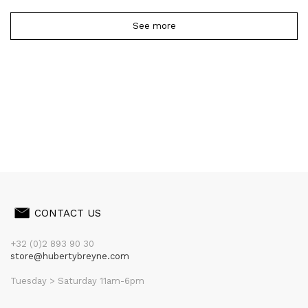
See more
CONTACT US
+32 (0)2 893 90 30
store@hubertybreyne.com
Tuesday > Saturday 11am-6pm