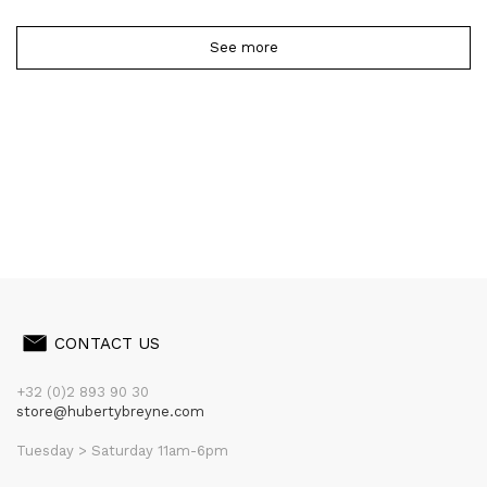
See more
CONTACT US
+32 (0)2 893 90 30
store@hubertybreyne.com
Tuesday > Saturday 11am-6pm