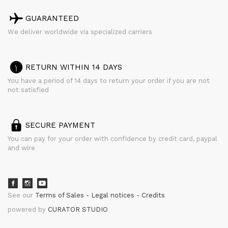
GUARANTEED
We deliver worldwide via specialized carriers
RETURN WITHIN 14 DAYS
You have a period of 14 days to return your order if you are not
not satisfied
SECURE PAYMENT
You can pay for your order with confidence by credit card, paypal
and wire
See our
Terms of Sales
Legal notices
Credits
powered by
CURATOR STUDIO