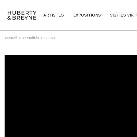
ARTISTES
EXPOSITIONS
VISITES VIR
Accueil
>
Actualités
>
S.E.N.S