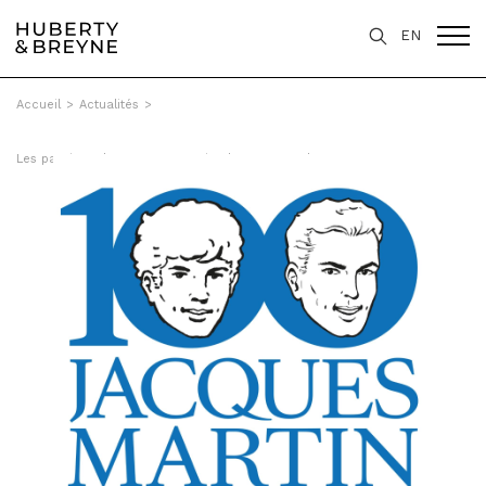
EN
Accueil
>
Actualités
>
Les passions de "Jacques Martin , le voyageur du temps"