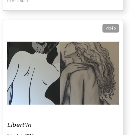
Lire la suite
Vidéo
Libert'In