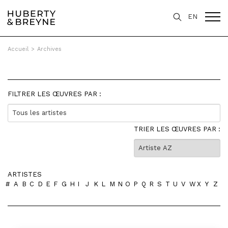
EN
Accueil
>
Archives
FILTRER LES ŒUVRES PAR :
Tous les artistes
TRIER LES ŒUVRES PAR :
ARTISTES
#
A
B
C
D
E
F
G
H
I
J
K
L
M
N
O
P
Q
R
S
T
U
V
W
X
Y
Z