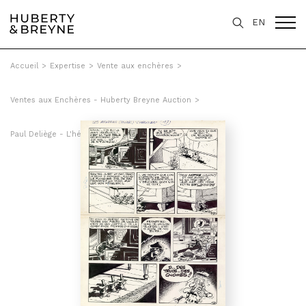
EN
Accueil
>
Expertise
>
Vente aux enchères
>
Ventes aux Enchères - Huberty Breyne Auction
>
Paul Deliège - L'héritier, Tome 4