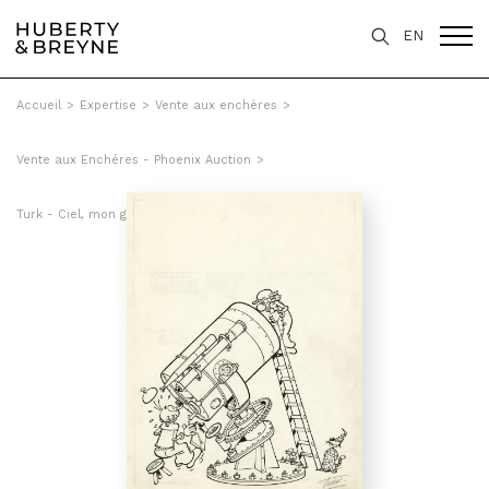
EN
Accueil
>
Expertise
>
Vente aux enchères
>
Vente aux Enchéres - Phoenix Auction
>
Turk - Ciel, mon génie, Tome 20