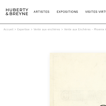
ARTISTES
EXPOSITIONS
VISITES VIR
Accueil
>
Expertise
>
Vente aux enchères
>
Vente aux Enchéres - Phoenix 