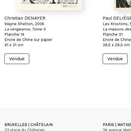
Christian DENAYER
Paul DELIÈG
Wayne Shelton, 2006
Les Krostons, 
La vengeance, Tome 5
La maisons de
Planche 14
Planche 31
Encre de Chine sur papier
Encre de Chine
41 x 31 cm
39,5 x 29,5 cm
Vendue
Vendue
BRUXELLES | CHÂTELAIN
PARIS | MATI
33 place du Châtelain
36 avenue Mat