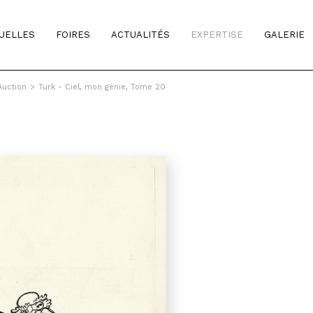
TUELLES
FOIRES
ACTUALITÉS
EXPERTISE
GALERIE
Auction
>
Turk - Ciel, mon génie, Tome 20