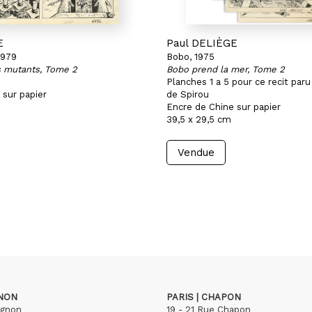
E
Paul DELIÈGE
1979
Bobo, 1975
s mutants, Tome 2
Bobo prend la mer, Tome 2
Planches 1 a 5 pour ce recit paru
 sur papier
de Spirou
Encre de Chine sur papier
39,5 x 29,5 cm
Vendue
GNON
PARIS | CHAPON
ignon
19 - 21 Rue Chapon