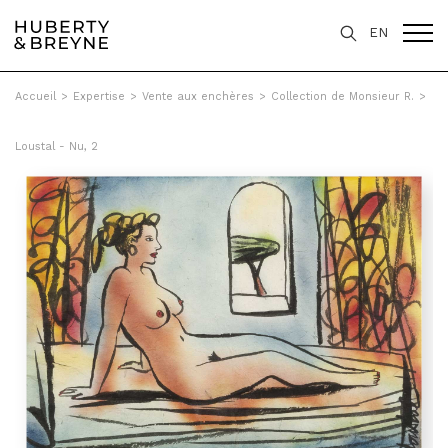
EN
Accueil
>
Expertise
>
Vente aux enchères
>
Collection de Monsieur R.
>
Loustal - Nu, 2