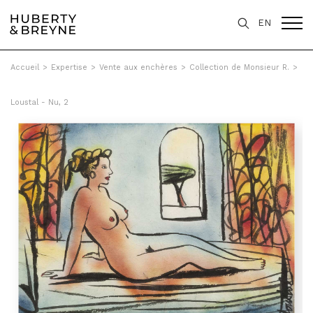
EN
Accueil
>
Expertise
>
Vente aux enchères
>
Collection de Monsieur R.
>
Loustal - Nu, 2