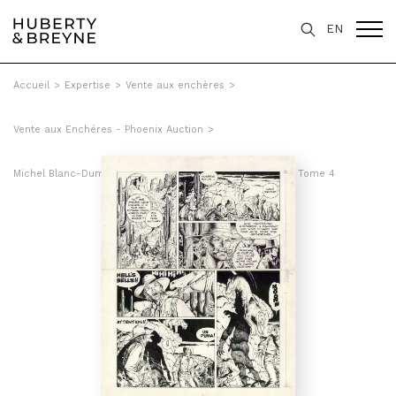
EN
Accueil
>
Expertise
>
Vente aux enchères
>
Vente aux Enchéres - Phoenix Auction
>
Michel Blanc-Dumont - Le trésor de la femme araignée, Tome 4