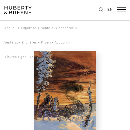
EN
Accueil
>
Expertise
>
Vente aux enchères
>
Vente aux Enchéres - Phoenix Auction
>
Tiburce Oger - Le logis des âmes, Tome 2