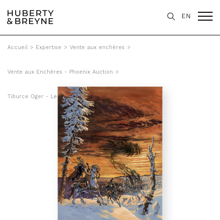
EN
Accueil
>
Expertise
>
Vente aux enchères
>
Vente aux Enchéres - Phoenix Auction
>
Tiburce Oger - Le logis des âmes, Tome 2