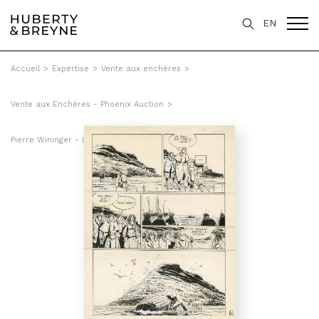
EN
Accueil
>
Expertise
>
Vente aux enchères
>
Vente aux Enchéres - Phoenix Auction
>
Pierre Wininger - L'ombre du scarabée, Tome 2