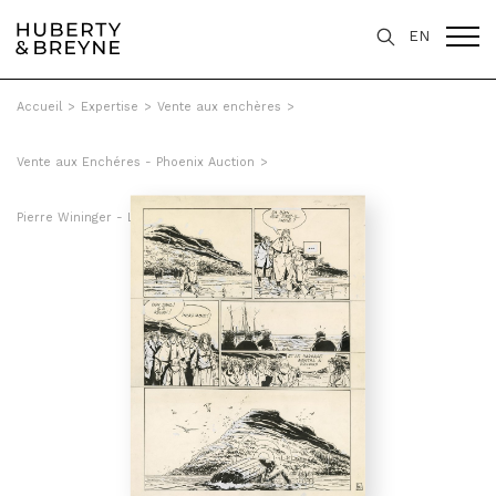
EN
Accueil
>
Expertise
>
Vente aux enchères
>
Vente aux Enchéres - Phoenix Auction
>
Pierre Wininger - L'ombre du scarabée, Tome 2