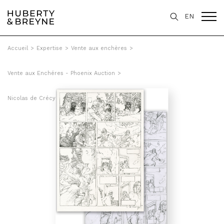
EN
Accueil
>
Expertise
>
Vente aux enchères
>
Vente aux Enchéres - Phoenix Auction
>
Nicolas de Crécy - Période glaciaire