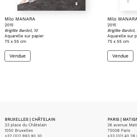
Milo MANARA
Milo MANAR
2015
2015
Brigitte Bardot, 10
Brigitte Bardot,
Aquarelle sur papier
Aquarelle sur p
75 x 55 cm
75 x 55 cm
Vendue
Vendue
BRUXELLES | CHÂTELAIN
PARIS | MATI
33 place du Châtelain
36 avenue Mat
1050 Bruxelles
75008 Paris
+32 (0)2 893 90 30
+33 (0)1 40 28 