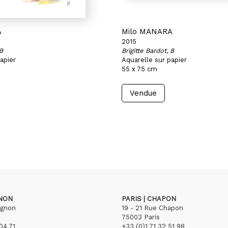
A
Milo MANARA
2015
 9
Brigitte Bardot, 8
apier
Aquarelle sur papier
55 x 75 cm
Vendue
GNON
PARIS | CHAPON
ignon
19 - 21 Rue Chapon
75003 Paris
04 71
+33 (0)1 71 32 51 98